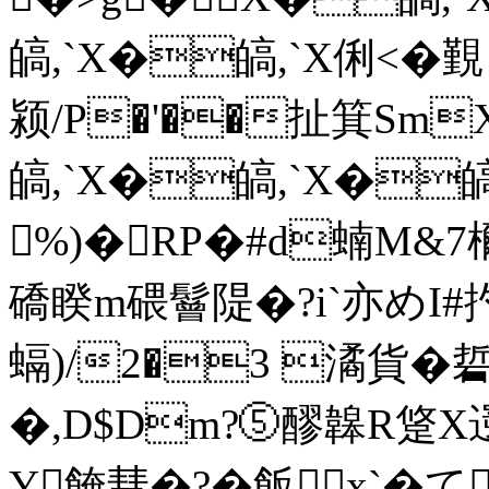
皜,` X�皜,` X俐<�
颍/P�'��扯箕SmX
皜,` X�皜,` X�
%)� RP�#d蝻M&7檷
礄睽m碨鬙隄�?i`亦めI
螎)/2�3 潏貨�
�,D$Dm?⑤醪韟R跾X
Y餣彗�?�飯x`�て