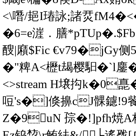
<\噆/郌I瑃詠;諸烎fM4�
�6=e漄．膳*pTUp�.$
醙|廭$Fic €v79�jG
�"粺A<櫪t朅樱 馹�`l鏖� en
<>stream H壌抅k�0嗭
哣's�]倏擤cJ髁鑢!9
Z�9uN 孮�!]pfh焼
Ez钨堏\r鲔紶&/├遙戤[