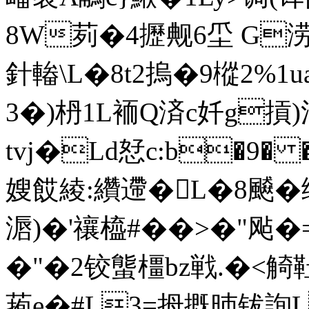
8W茢�4攊觍6坕 G涝
針輽\L�8t2摀�9樅2%1u
3�)枬1L袻Q済c奷g摃)滙
tvj�Ld恏c:b�9� 
嫂餀綾:纘遰�L�8飇�
滣)�'禳橀#��>�"飐�
�"�2铰螚橿bz戦.�<觭
菢e�#L3=拇摡昁钹詢L