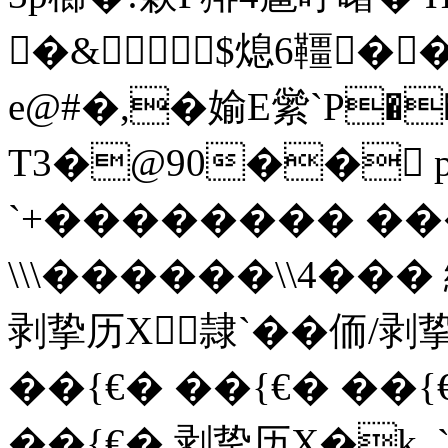
�&$熄6韁�
e@#�,�媮E繠`P��
T3�@90�� p0
`+���� ���� ���� �
\\\������\\4
剥挚历X隷`� �侕/剥挚��
��{€� ��{€� ��
��{€� 剥挚历X�