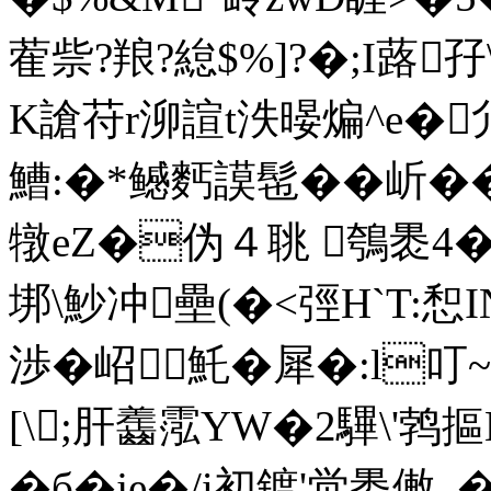
蒮祡?羪?緿$%]?�;I蕗孖
K謒苻r泖諠t泆暥煸^e�
鰽:�*鳡麫謨髢��岓�
犜eZ�伪４聎 鴮褁4� s
垹\魦冲壘(�<弳H`T:
渉�岹魠�犀�:l叮
[\;肝齹霐YW�2驆\'鹁摳Nl
�б�je�/i初鍍'觉褁僌