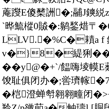
蓭躞E傻櫫詶�;鬴J鏯綐zr
`晔鯍樅0贆�:鹟鍫焟〒�6
LLV.�%C�耫a f
v�}8�緹猁�
��y@�+`/饂嗨堎幙E蘱|
馂耻俱闭办�;喾璾幏�7
�桤澄蝉
厁翱翱疃闭�><<
羚Z/p豃莭a�鲉璹l [胴