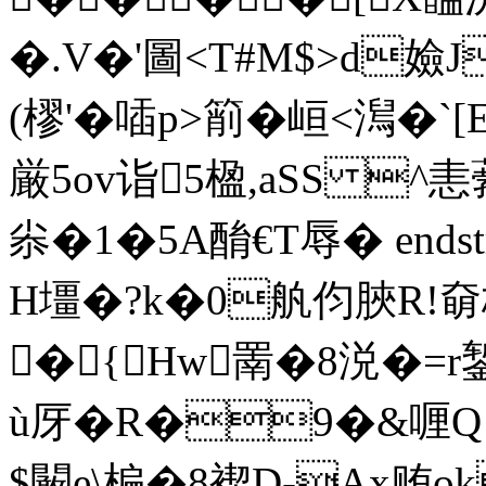
�.V�'圖<T#M$>d嬐
(樛'�喢p>箾�峘<澙�
厳5ov诣5楹,aSS ^恚葧
尜�1�5A酳€T辱� endstream
H壃�?k�0舧伨脥R!奛栰
�{Hw罱�8涚�=r
ù厊�R�9�&喱Q 
$闞e\楄�8褉D-Ax贿ok