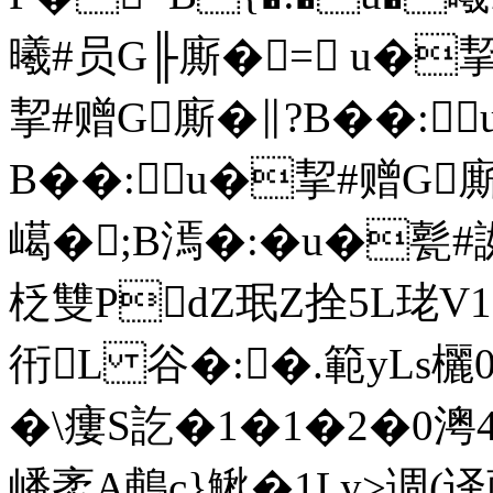
曦#员G╟廝�= u�挈
挈#赠G廝�∥?B��:
B��:u�挈#赠G廝
嶱�;B漹�:�u�甏
柉雙PdZ珉Z拴5L珯V1
衎L 谷�:�.範yLs
�\瘻S訖�1�1�2�0澚
嶓袤A鵏c}鰍�1Ly>调(译