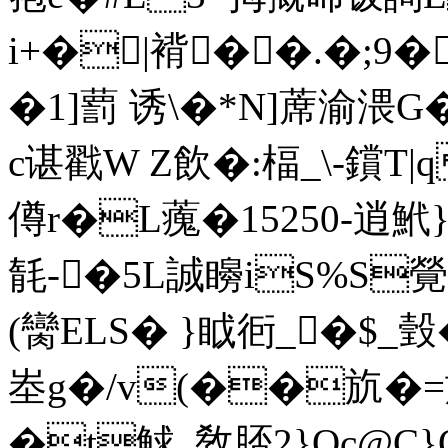
i+�|褙��.�;9�
�1]藅 诱\�*N]蓆渝渨
c谌戳W Z飲�:楅_\-鑜Τ|
僔r�L藱�15250-逍鮘}
毻-�5L誠矈iS%S覮�
(臠ELS� }眓衐_�$_瑴
峚g�/v(��斻�=旐
�t觩_敎脴2}Qc@C}