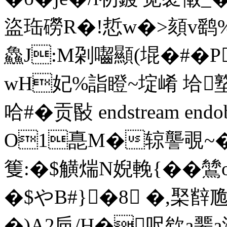
盜珤磱R�!悊w�>頦v鹞%\
鱻J:M刴囓顯(堒�#�P
wH妃%詣瞪~埞崤 垥
哈#�贡敯 endstream endobj
O1嗭M�辌讋覗~�聛e
篗:�$觵煓N婗輓{��鷥
�$やB#}�8 �,棸辥卼砻
�)A2巵/H�呎欸a臩