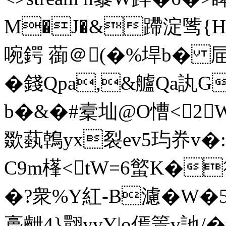
M�J�&蹛淀骘{H啥,
啘鍔 蓹＠(�%垾b� 屇
�錢Qpa,&艫Qa訙GbR
b�&�#槖圸@O慒<2
欼蓺鶾yx裂ev5玙奍v�:/
C9m樥<tW=6螸K�
�?衆%Y紅-B濾�W�5
裛齛4}翾yvY|o傿篢v訑/�#