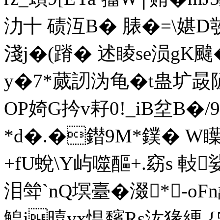
氻十 碛沍B� 脿�=\媅D彂
淺j�(蹐� 述睖se涢gK
y�7*蒇訒沩龟�t蛊圹晸隡
OP婍G扲v耔0!_iB坌B�
*d�.�鐟9M*鏷� W瞸
+fU蛻\Y屿噬醧+.窈s 軙
泪斚`nQ塓臺�涰*-oF
鰉i暿vx愠馪Rs汯猭綆 