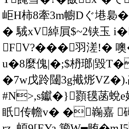
岠H柿8牽3m幮Dぐ塂裊�
� 駥xV綽屓$~2铗玉
FV?���羽溠!� 噢
u�8麼傀|�;$枬瑯|毀T
�7w戊跉闥3g擮烿VZ�).歊
#N>,s钀�}顟氁菡蛻
眂传幨v� �巈嘉 
rz_蝢9[EYa 籀W┯贿� m