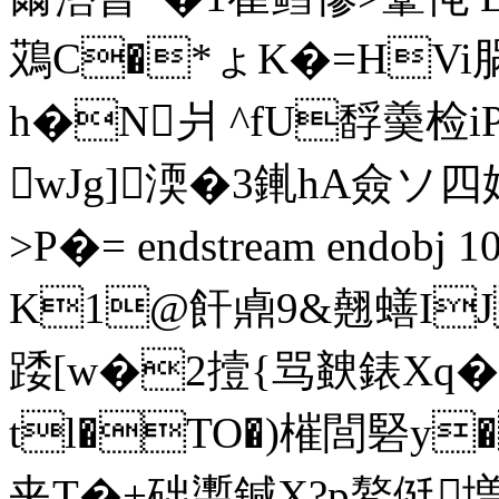
鴱C�*ょK�=HV
h�N爿 ^fU馟羮检i
wJg]渜�3錷hA僉ソ
>P�= endstream endobj 
K1@飦鼑9&翹蟮IJ
踒[w�2撎{骂螤錶Xq�;
tl�TO�)槯閭硻y�
夹T�+础聻鍼X?p鰲侹増'