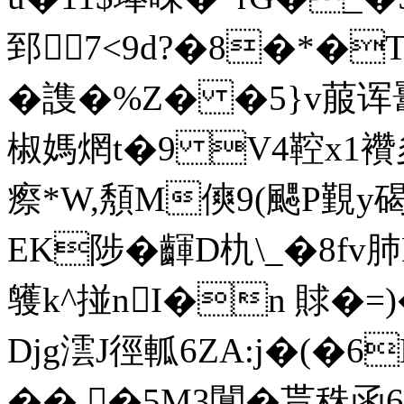
郅7<9d?�8�*�
� 謢�%Z� �5}v菔诨鼍
椒媽焹t�9 V4鞚x1
瘵 *W,頺M傸9(颸P覲y碣
EK陟�齳D朹\_�8fv
鹱k^掽nI�n 賕�=
Djg澐J徑軱6ZA:j�(�6
��,�5M3闅� 贳秼函6