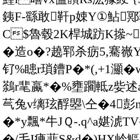
銕F-繇敢靬p娕Y①鮎鄍驷�
C$魯毂2K桿城趽K撡~v
�造o�?趬郓杀疬5,騫嶶Y
钌%瞣r瑣鏪P�*(,+1灦�
鷋r靟蠃*�%壅躙軧z姕述a
芞兔v缡玹酻曌\仝�4彭n
�*y飄*牛JＱ-.q^a
�/毛I痶蕜S&d�)HX岒