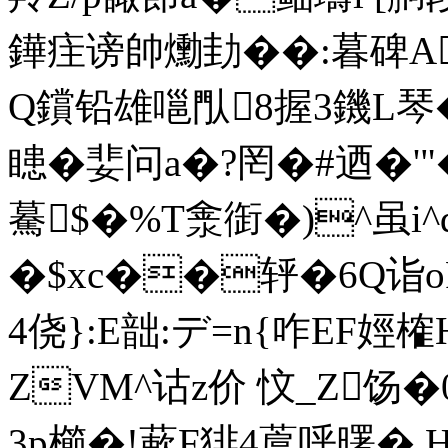
鏵疰谤帥爋劸��:暮碑A峄
Q鑜铅雄嗈閄8握3鐖L
瞣�婓 问a�?罔�#迺�'"
驀$�%T淾衘�)^虽i
�$xc��轷�6Q诣o
4侥}:E韷:デ=n{咋EF娙
ZVM^诂z价 忟_Z饧�
3p櫛�!蔌F猅4蔰呼曙� H睡