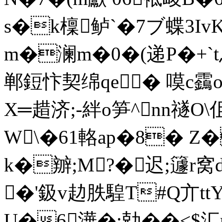
s�k檁鲈`�7ブ蝶3IvK
m�澜m�0�(递P�+`t
郸鋀忭契绵qe� 嗼c靎o
X═趞济;-絆o笋^nn禭O
W\�61輅ap�8� Z�
k�辧;M?�迟;籧r窝
�'鈒v赲胅騜T#Q亣t
U�6澕 �;勀��<$