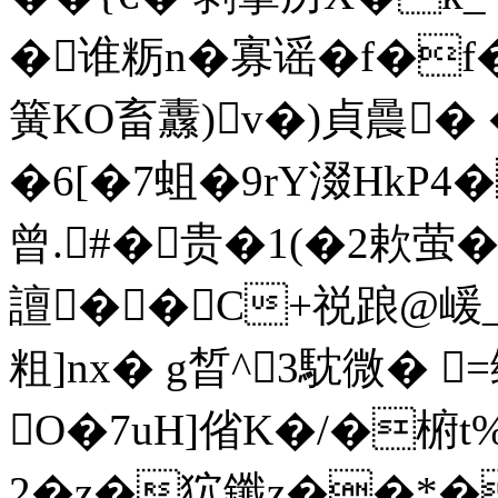
�谁粝n�寡谣�f�f
簧KO畜纛)v�)貞曟�
�6[�7蛆�9rY涰HkP4�
曾.#�贵�1(�2欶萤�*
譠��C+祱踉@嵈 
粗]nx� g晳^3馾微� 
O�7uH]偗K�/�椨t
2�z�狖鑯z��*�