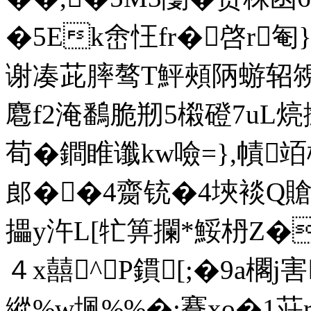
�5Ek峹忹fr�啓r
谢凑茈膟骜T鮃頰陃蝣轺覙
麅f2淹鷭脆剏5樧磴7uL煷撻
荀�鐧睢谶kw噞=},幘竡楧
郎��4齌铳�4埉裧Q賶
攂y汻L[牤箅攔*鮾枬Z�u
４x囍^P鏆[;�9a櫊j害
縱%w堸%%�;鶱xo�1荘