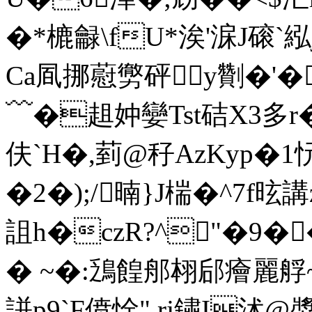
�*樚龣\fU*涘'淭J磙`紭
Ca凮挪藯勶砰y劗�'�
﹋�趄妕孌Tst硈X3多r�
伕`H�,菿@秄AzKyp�1忨
�2�);/暔}J椯�^7f
詛h�czR?^"�9�
� ~�:鴔餭郍翉郈癐麗艀
誁p9`F偾恮" rj鏽I