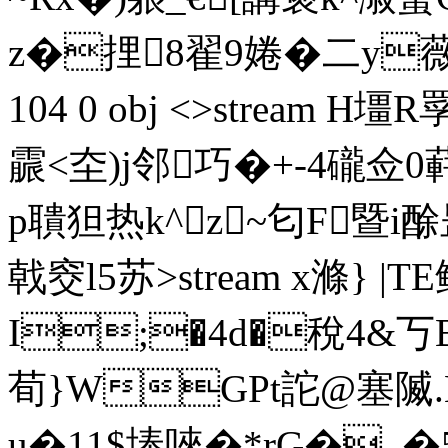
z�捚8翟9婘�二y薇搿Z
104 0 obj <>stream H
霢<圶)j邻巧�+-4礲佥0蓒
p聵狚热k^z~匂F暨i酴
戟窔l5苏
>stream x滌} 
I;�4d�稅4&丂B
荀}WGPt詑@塞隇
u�11$埲唻�*rG�_�