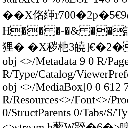
��X佲緷r700�2p
H�� �-�& ��
狸� �X秽杝3皢]€�2�0螴
obj <>/Metadata 9 0 R/Page
R/Type/Catalog/ViewerPref
obj <>/MediaBox[0 0 612 7
R/Resources<>/Font<>/Pro
0/StructParents 0/Tabs/S/T
<>stream h藜W踤�6�>