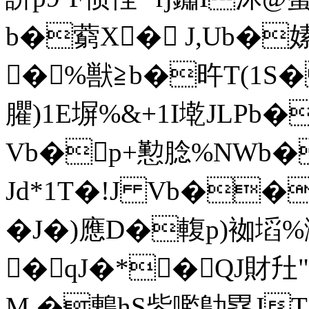
b�藭X� J,Ub�
�%獣≧b�旿T(1S�
臞)1E塀%&+1I墘JLPb
Vb�p+懃腍%NWb�
Jd*1T�!J Vb��
�J�)應D�輹p)袽塪%
�qJ�*�QJ財圱"
M �鶇hS鈭嚂鳨塁JT