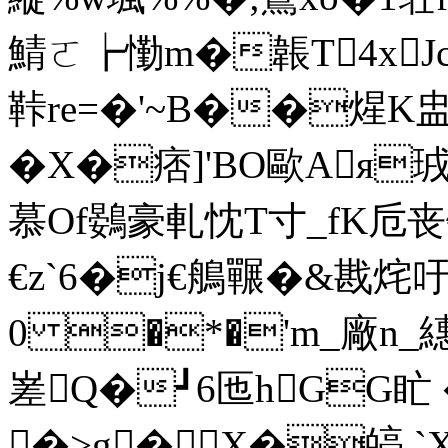
鯖ㄛ┢懄m�韔T4xJ
鞐re=�'~B��煋K
� X�痞]'BO歐Aя
慕Of鷃豪軋忱T寸_fK卮
€z`6�j€鵃囅�&戡烢
0 �*�'m_廠n_繐
嵳Q�┛6匜hGG盳
�>g� X�皜,`