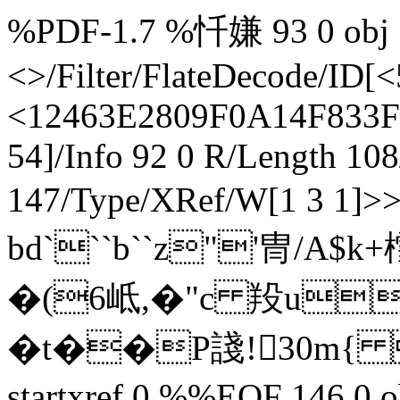
%PDF-1.7 %忏嫌 93 0 obj <
<>/Filter/FlateDecode/
<12463E2809F0A14F833F5
54]/Info 92 0 R/Length 10
147/Type/XRef/W[1 3 1]>
bd```b``z"'冑/A$
�(6岻,�"c 羖u
�t��P諓!30m{ `诚
startxref 0 %%EOF 146 