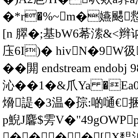
�*r�%~m�嬿颸慦
[n 臎�;基bW6莃溹&<辫讷
庒6I)� hivN�9W彶
��閞 endstream endob
沁��1�&爪Ya �E
熁諟�3温�孮:啲嗵€捆
p鯢J麘$雱V�"49gOWP
����[X馧