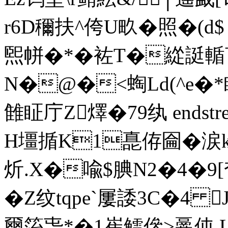
r6D穪扶^侉U畂�照�(d
煕帡�*�袏T�緃誔
N�@�<蜪Ld(^e�
雔眐庁Z燡�79纨 endstream
H壃揗K1嗭侟圇�涙k7籖
炘.X�喩$腆N2�4�9[奃
�Z纹tqpe`屢諉3C�4
爾箈旾*�1崔鳕傪>鞷伅 Lg