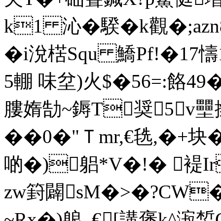
k1 沁�騤�k觀�;a
�i涗楛Squ 鱎Pf!�17懤
5輣 味坌)火$�56=:餎49
膢媠勂~鎒T奨5v壨撳j
��0�"Ｔmr,€毨,�+
啲�)躳*V�!� 褆I
zw篈闢sM�>�?CW
~Rx�)躴_€[講褒k^漃蜤C