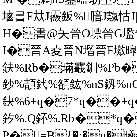
塷書F夶J霺鈑%腤J霼怙J
H�書@夨晉O墂晉G壏
I�晉A夌晉N塯晉F墽曍S
鈇%Rb�璊霵釧%Pb
鈔%頡釴%頟鈜%nS釼%n
鈌%6+q�7*q��+
釸%.Q鈈%.Rb�*q
P�=B{�:�u�曦