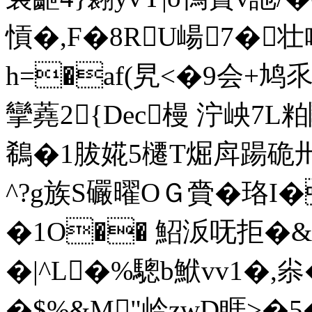
愩�,F�8RU崵7�壮
h=�af(旯<�9会+
攣蕘2{Dec槾 泞岟7
鵗�1胈婲5櫏T煀戽踼硊
^?g族S礹曜OＧ賫�珞I�
�1O�� 鮉汳呒拒�&
�|^L�%驄b鮲vv1�,尜
�$%&M"岭zwD睚>�5�