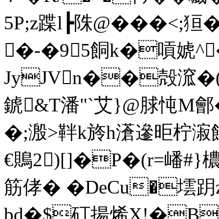
5P;z蹀l┣陎@���<;
�-�95餇k�嗊婋^�
JyJVn��殻溛�(1
錿&T潘"`艾}@脙忳 M鄶�
�;溵>靽k旍h濸遪昛柠漃
€鵙2)[]�P�(r=嶓#}檂
筋侾� �DeCu�墵跀
bd�$矴揚烯X!�B