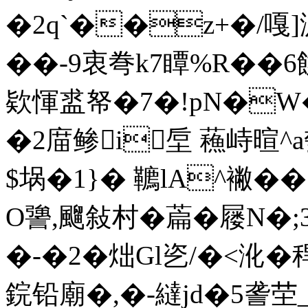
�2q`��z+�/嘎]
��-9衷弮k7瞫%R��
欵惲盚帑�7�!pN�W
�2庿鲹i垕 蘓峙暄^a
$埚�1}� 韀lA^襒�
O謽,飀敍村�萹�屦N�;3
�-�2�炪Gl乲/�<沎�
鋎铅廟�,�-繨jd�5詟茔_�