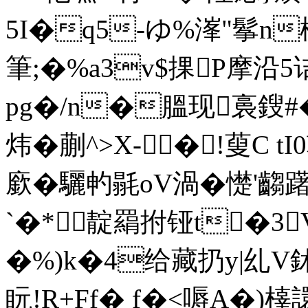
5I�q5-ゆ%溄"鬇n
筆;�%a3v$捰P摩沿5诘
pg�/n�膃现裛鎪
炜�蒯^>X-�!蓃C
廞�驪畃毾oV渦� 憷'齺
`�*靛羂拊铔t�3
�%)k�4给藏扔y|乣
盶!R+Ff� f�<嗕A�)橭譞