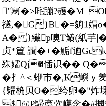
"冩�>咤蹦?彟�M_O
禭,�G}B�=貈1媢
A� }纎p噢T鲼(紙芋
贞*簄 譋�+�鮜f迺Gck
殊嬬Qj�偛识�� Q�

�
扌^＜蛜市�,Κ嶼ｙ羑
{糶桷贝O�绔卵�"炸堁O
$@P騴槀弞嶱念�#摑