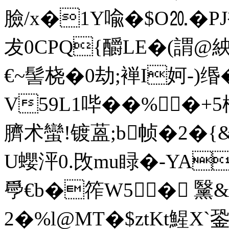
臉/x�1Y喩�$O⒛�PJ襓
犮0CPQ{釂LE�(謂@
€~髻桡�0劫;褝I妸-)缗
V59L1哔��%�+5
臍术蠻!镀蒕;b帧� 2�
U蠳泙0.攺mu睩�-YA
爳€b�筰W5� 黳&
2�%l@MT�$ztKt鯹X`