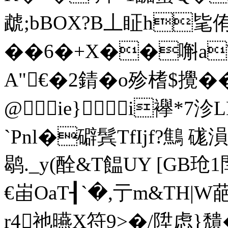
虣;bBOX?B丄眐h毞
��6�+X��嘝a\
A"€�2錆�o殄榰$攪�
@ie}i襷*
`Pnl�礔鬂TfIjf?鷦 硥溳
鹖._y(酫&T饂UY [GB玱
€峀OaT┨`�,亍m&TH|W葩
r4祂曣X符9> �/陞虑