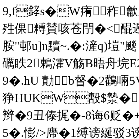
9,f﨧s�W痏秨龡
殅倮糐賛咳苍閅�<醌遟
胺"邨u]n黷~.�:滻q)塏"
礪眣2鶇瀖V觞B晤舟垸E2
9�.hU 勣b督�2鸛啢
狰HUKW毄$漐�俳
辫�9丑傣捤�-8诲6贬�
5�.
憉/>廗�1缚谤綖驳3