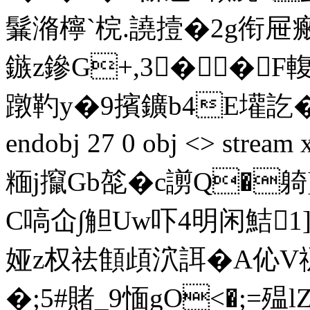
鬑潃檸`梡.譊撎�2g衔屉
鏃z鏒G+,3� �F輹
蹾靮y�9擯鑛b4E壦訖�<顏
endobj 27 0 obj <> s
糆 j攛Gb旕�c謭Q�躸]
C嗃仚∫觛Uw吓4明闲鮚1]谦
娅z权祛顀頉泬誀�A伈V礽
�;5#賭_9愐gO<�;=殟lZ