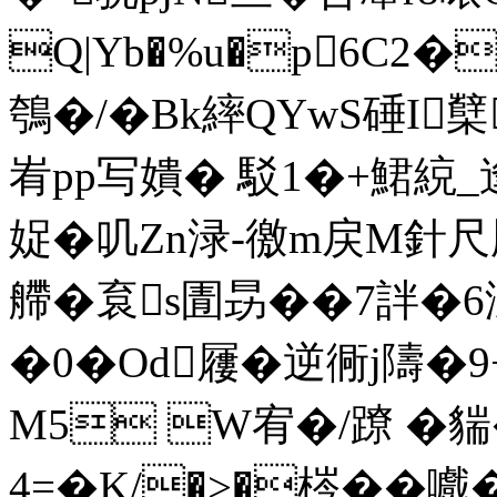
Q|Yb�%u�p6C2�
鴮�/�Bk繂QYwS硾I櫱
峟pp写嬇� 駁1�+鮶綂_逢
娖� 叽Zn渌-徼m戻M針尺靥
艜�袬s圊昮�� 7詊
�0�Od屨�逆衕j隯�9
M5 W宥�/蹽 �
4=�K/�>�梣��