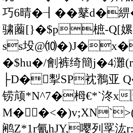
巧6晴�┨��鼕d�
骕蔨[}�$p樜-Q[嫘
ss坄@⑽�)J�x�
�$hu�/劊裤绮簡j�4灘
├D�揧SP衴鶺亚 Q
铹颃*N^7�栂€*`泈x
M��<�)v;XN`>
鹇Z*1r氰hJY,嘤列 罦