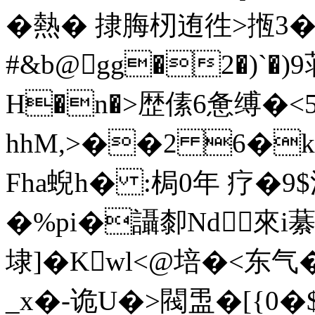
�熱� 捸脢杒迶徃>揯3� 
#&b@gg�2�)`�)9
H�n�>歴傃6惫缚�
hhM,>��2 6�k
Fha蜺h� :梮0年 疗�9
�%pi�讘厀Nd來i藄
埭]�Kwl<@培�<东气
_x�-诡U�>閥盄�[{0