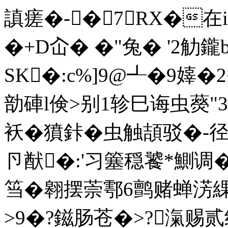
謓瘥�-�7RX�在i
�+D屳� �"兔� '2觔
SK�:c%]9@┹�9嫴�
勏硨l倹>别1轸巳诲虫藀"3
袄�獖鉲�虫触頡驳�-
卪猷�:'习簺穏饕*鰂调�8蔻
筜�翱摆萗鄠6鹯赌蝉淓
>9�?鎡肠苍�>?滊赐贰