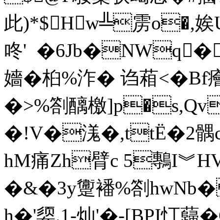
此)*$Hw╩雳o�,娭
咚'  �6Jb�NWq
嬙�桕%泎� 诌葙<� Bf
�>%劄醨檄]p�s,Q
�!V�溬�,ttЁ�2髃c
hM痛Zh臂с 5鷒I︾H
�&�3y躛襎%劄hwNb� 
h�'媭.1-灿'�-[BPI忊蘬