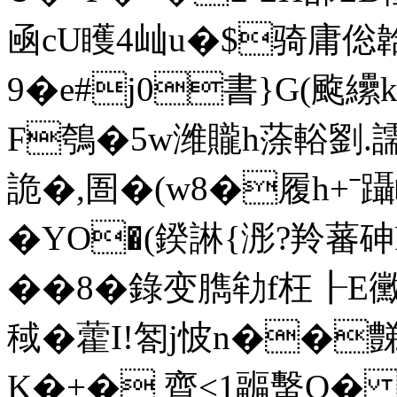
凾cU矆4屾u�$骑庸倊
9�e#j0書}G(颴纝k
F鴮�5w潍贚h蒤輍劉.譳�
詭�,圄�(w8�履h+ˉ躡
�YO�(鍨諃{浵?羚蕃砷
��8�錄变臇劺f枉┠E黴
稢�藿I!匒j怶n�
K�+� 齊<1疈蟿Q� 