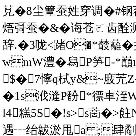
莌�8尘簟蚕姓穿调�#钢蓰
焐彁蚕�&�诲苍ㄛ齿酫测
辞.�3咙<踷O�*樷蘺
wmW澧�舄P笋-*巔
$�7懧q栻y&~庪苀Z�
�1s浌漨P馚*徱車洷Wl
l4糕5S�!s>s蔐�>飳N
遇┄绐韍淤甩a ;肆劀驚[