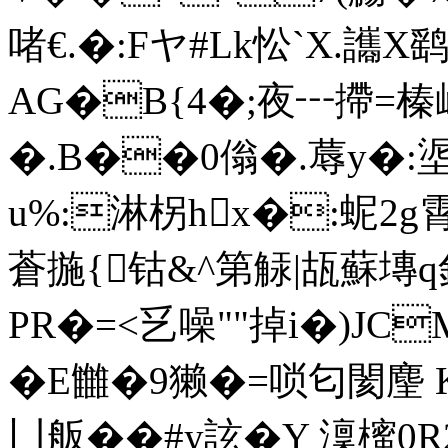
啫€.�:Fヤ#Lk忪`X.讗X
AG�B{4�;夜┅摕=榛
�.B��0傟�.蓐y�:埿
u%:淋柺hx�:蚭2g霄
蒼揓{钴&^第觨|瓳蘇塼q釗
PR�=<乥噪""掉i�)JC
�E雦�9獭�=唢匂閡麈 
凵舨� �#y詃�Y 澟櫁