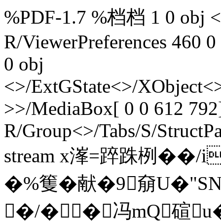
%PDF-1.7 %档档 1 0 obj <>
R/ViewerPreferences 460 0
0 obj
<>/ExtGState<>/XObject<>
>>/MediaBox[ 0 0 612 792]
R/Group<>/Tabs/S/StructPa
stream x溄=踤跦栵��/
�%篗�献�9奟U�"SN€$
�/��冯mQ碹u