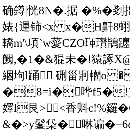
确鐏|恍8N�.据 �%�剗
婊{運铈<х x�H鼾8蛡M
轎m'\項`w薆CZO琿瓚鴲躔
阙,�1�&猑未�!猿諑X
綑坸l踊 硎甾牁轥o �
�8=i�哗f5�!)
嬕l艮><香斞c!%鑼
&�>y髼柋�啉谝�+6