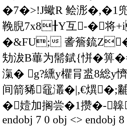
�7�>!J蠍R 鲙浵�,�1
鞔腉7x8╂Y互-�将
�&FU; 詟簷鋶Z
劮沷B蓽为髵錻{恲�箅�
滊� g?纁y欋肙盚8総y懠3
间箭豨黿灇�|,€熼�;
�嬄加搁尝�1攒�-
endobj 7 0 obj <> endobj 8