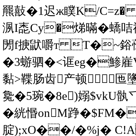
羆敼�1迟ж瞨K/C=z� 
洬I唜Cy�焍暪�蟜咭
閍f掶鼣嚼т T�~鋊蘹
�3蝣驷�<诓eg�鯵嵟V瘙
黏>鞢肠齿产顿匜墬
毚�5琬�8e)嫋$vkU骫乊
�絖惽onM踭�$FM�/)�>
腚);xO��/�%j� C!A