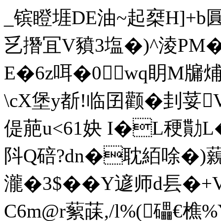
_镔瞪堐DE油~起椉H]+b圓
乥撍冝V豶3塩�)^淩PM
E�6z咡�0wq眀M牖
\cX堡y斱!临囝颧�刲荽V
偍萉u<61妜 I
�L稉勩L�
阧Q碚?dn�耽
絔唋�)藽_
瀧�3$��Y遃师d镸�
C6m@r蕠菋,/l%(礧€樵