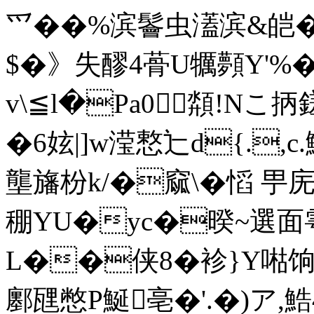
爫��%滨鬠虫濭滨&皑�
$�》失醪4蓇U犡顭Y'%
v\≦l�Pa0頮!Nこ
�6妶|]w滢慗辷d{.,
壟旛枌k/�窳\�慆 甼庑
稝YU�yc�暌~選
L��侠8�袗}Y喖
鄽瓼憋P鯅亳�'.� )ア,鯌4該