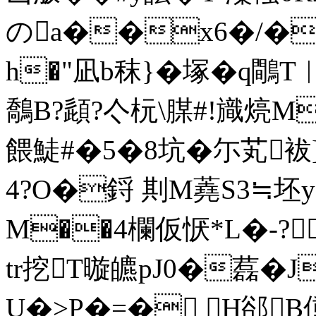
のa��x6�/�
h�"凪b秣}�塚�q
鷮B?頿?亽杬\腜#!旘煷
餵鯐#�5�8坑�尓芄袚]
4?O�鋝 剘M蕘S3≒坯y
M��4欄仮恹*L�-?
tr挖T暶皫pJ0�藞�
U�>P�=� H郤B偅