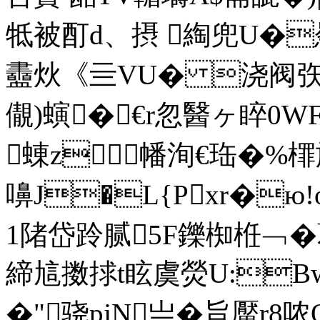
牴被酊d、摂 綯兜U�
衋炏《亖VU� 浇阀矤臇
儬)螾�€r忽醫ヶ睟0WF
蝀z幡洵€珤�%檌
嚊J�L{Pxr�ю
1陼岱跉腻5F鑠椥栣﹁�
締訄擞捄t眩虞熒U:B
�"骁pjN亗�旨厴r8哝