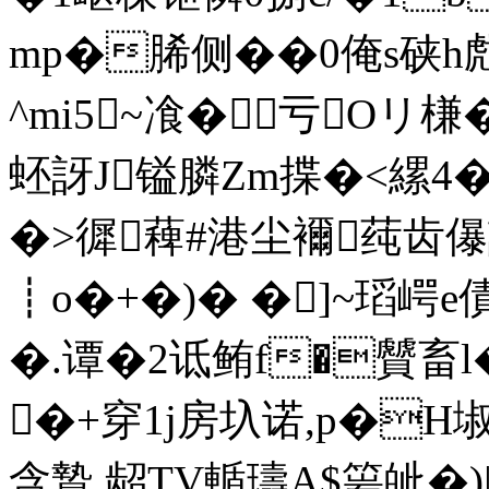
mp�脪侧��0俺s硖
^mi5~飡�亏Oリ槏�
蚽訝J镒膦 Zm揲�<縲
�>徲薭#港尘襧莼齿儤
┋o�+�)� �]~瑫崿e債
�.谭�2诋鲔f�贙畜
�+穿1j房圦诺,p�Н埱胝
含贄 龆TV輴璹A$篅皉�)|