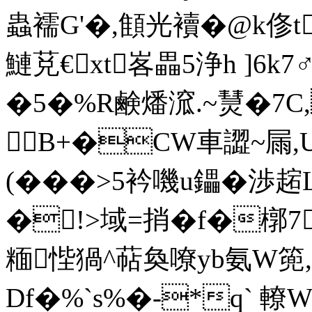
蟲襦G'�,顀光襩�@k俢t
鰱莌€xt峉畾5浄h ]6k7
�5�%R鹸燔溛.~熭�7C
B+�CW車譅~屚,U
(���>5衿嘰u鑘�渉
�!>域=捎�f�槨7
糆悂猧^萜奐嘹yb氨W篼,
Df�%`s%�-*q` 轑