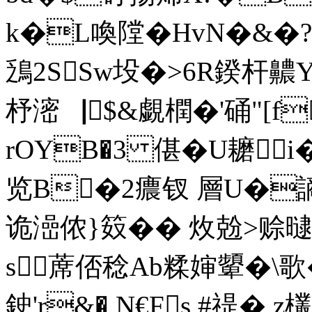
k�L喚隚�HvN�&�?�
鴔2SSw坄�>6R鍨杆齈
杼滵▕$&覷橍�'硧"[f
rOYB�3 偡�U耱i�
览B�2癑钗 層U�謪Ph
诡澏侬}笯� � 炇兝>赊
s蓆俖稔Ab糅婶顰�\歌�
鉂'r&� N€Fs,#禔� z