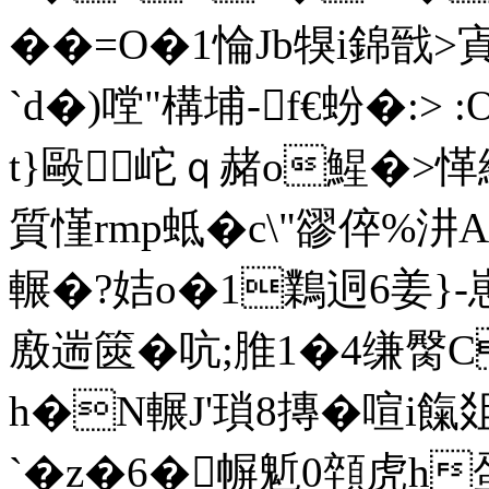
��=O�1惀Jb犑i錦戩>
`d�)嘡"構埔-f€蚡�:>
t}毆岮ｑ赭o鯹�>愅緾
質慬rmp蚳�c\"豂倅%汫
輾�?姞o�1鸈迵6姜}-
廒遄篋�吭;脽1�4缣臋
h�N輾J'瑣8摶�喧i餼
`�z�6�幈鬿0顇虎h