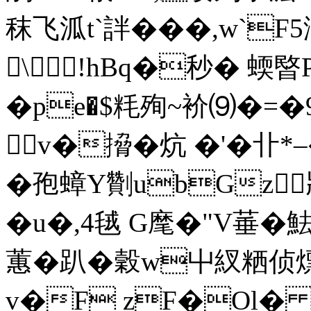
秣飞泒t`詊� ��,w`F5
\!hBq�秒� 蝡暋
�pe�$粍殉
~衸⑼�=�
v�搚�炕 �'�卝*–
�孢蟑Y劗ubGz
�u�,4毧 G麾�"V菙�魼
蕙� 趴�穀w屮紁粞侦
v�F zF�Ol� 