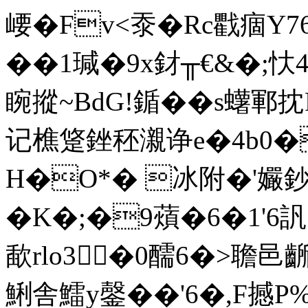
崾�Fv<沗�Rc戵痼Y76
��1瑊�9x釮╥€&�;忕
睕摐~BdG!鍎��s蠴鄆
记樵跾銼秠瀙诤e�4b0�
H�O*� 冰附�'孍鈔�
�K�;�9薠�6�1'
歃rlo3�0醹6�>聸邑 
鯏舎鱩y鏧� �'6�,F撼P